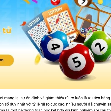
ơi mang lại sự ổn định và giảm thiểu rủi ro luôn là ưu tiên hàn
on số duy nhất với tỷ lệ rủi ro cực cao, nhiều người đã chuyển 
 mà là một hệ thống toán học kết hợp với kinh nghiệm soi cầu t