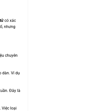
tử
có xác
số, nhưng
iệu chuyên
 dàn. Ví dụ
tuần. Đây là
 Việc loại