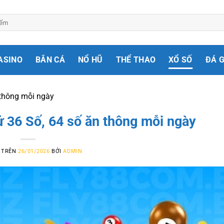
ASINO
BẮN CÁ
NỔ HŨ
THỂ THAO
XỔ SỐ
ĐÁ 
 thông mỗi ngày
ử 36 Số, 64 số ăn thông mỗi ngày
 TRÊN
26/01/2026
BỞI
ADMIN