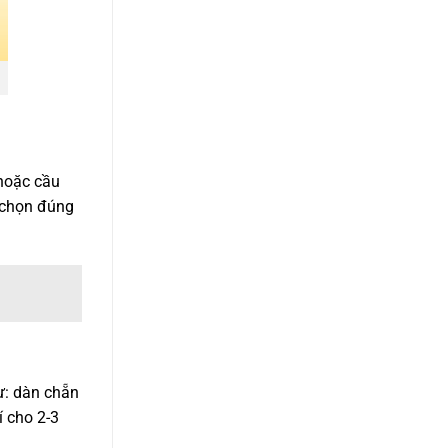
hoặc cầu
ể chọn đúng
ư: dàn chẵn
í cho 2-3