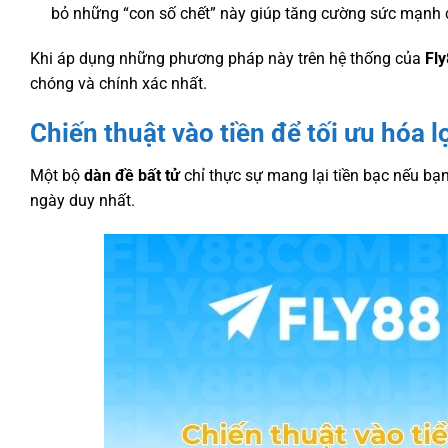
bỏ những “con số chết” này giúp tăng cường sức mạnh c
Khi áp dụng những phương pháp này trên hệ thống của
Fl
chóng và chính xác nhất.
Chiến thuật vào tiền để tối ưu hóa l
Một bộ
dàn đề bất tử
chỉ thực sự mang lại tiền bạc nếu bạn
ngày duy nhất.