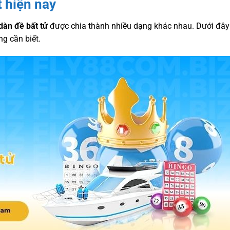
t hiện nay
dàn đề bất tử
được chia thành nhiều dạng khác nhau. Dưới đây
g cần biết.