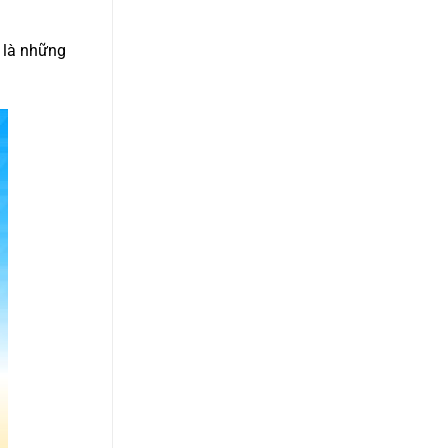
 là những